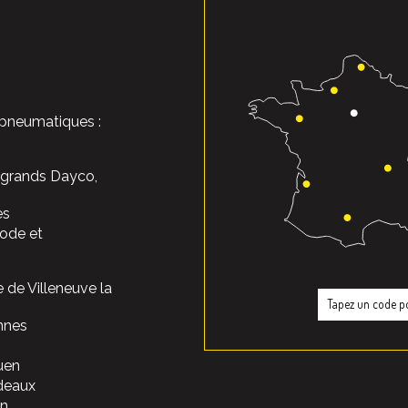
 pneumatiques :
s grands Dayco,
es
ode et
e de Villeneuve la
nnes
uen
rdeaux
on