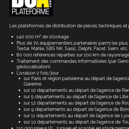
Les plateformes de distribution de pièces techniques et
140 000 m² de stockage
Plus de 70 équipementiers partenaires parmi les plu
Textar, Mahle, SBS NK, Sasic, Delphi, Facet, Seim, etc.
80 000 références réparties sur 100 km de rayonnag
Traitement des commandes informatisées (par Genc
géolocalisation)
Livraison 2 fois/jour
sur Paris et région parisienne au départ de l’agenc
Garenne
sur 10 départements au départ de l’agence de Re
sur 5 départements au départ de l’agence de Lille
sur 12 départements au départ de l’agence de Ro
sur 9 départements au départ de l’agence de Bo
sur 11 départements au départ de l’agence de Ly
sur 10 départements au départ de l’agence de To
110 000 pneus VL, 2 roues et scooter en stock perma