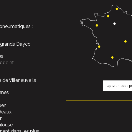
 pneumatiques :
s grands Dayco,
es
ode et
e de Villeneuve la
nnes
uen
rdeaux
on
ulouse
nent dans les plus